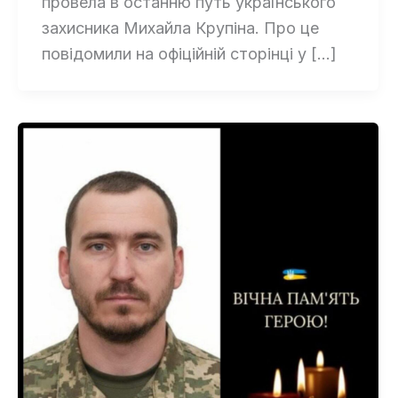
провела в останню путь українського
захисника Михайла Крупіна. Про це
повідомили на офіційній сторінці у […]