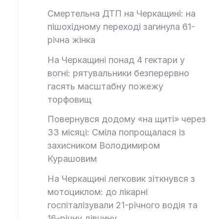
Смертельна ДТП на Черкащині: на
пішохідному переході загинула 61-
річна жінка
На Черкащині понад 4 гектари у
вогні: рятувальники безперервно
гасять масштабну пожежу
торфовищ
Повернувся додому «на щиті» через
33 місяці: Сміла попрощалася із
захисником Володимиром
Курашовим
На Черкащині легковик зіткнувся з
мотоциклом: до лікарні
госпіталізували 21-річного водія та
16-річну дівчину