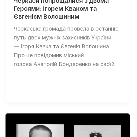
Черкаси попрощалися з двома
Героями: Ігорем Кваком та
Євгенієм Волошиним
Черкаська громада провела в останню
путь двох мужніх захисників України
— Ігоря Квака та Євгенія Волошина.
Про це повідомив міський
голова Анатолій Бондаренко на своїй