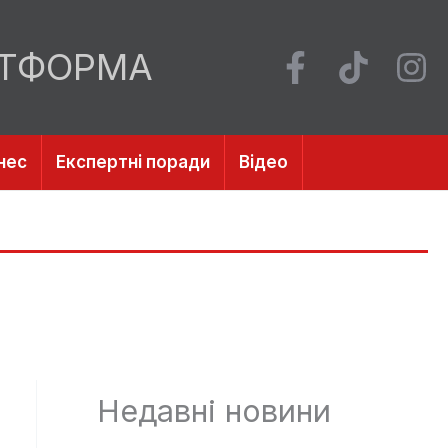
АТФОРМА
нес
Експертні поради
Відео
Недавні новини