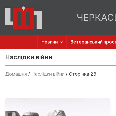
Перейти
до
ЧЕРКАС
вмісту
Новини
Ветеранський прост
Наслідки війни
Домашня
Наслідки війни
Сторінка 23