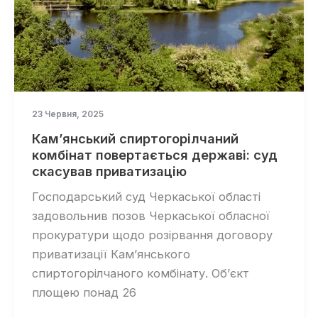
23 Червня, 2025
Кам’янський спиртогорілчаний
комбінат повертається державі: суд
скасував приватизацію
Господарський суд Черкаської області
задовольнив позов Черкаської обласної
прокуратури щодо розірвання договору
приватизації Кам’янського
спиртогорілчаного комбінату. Об’єкт
площею понад 26