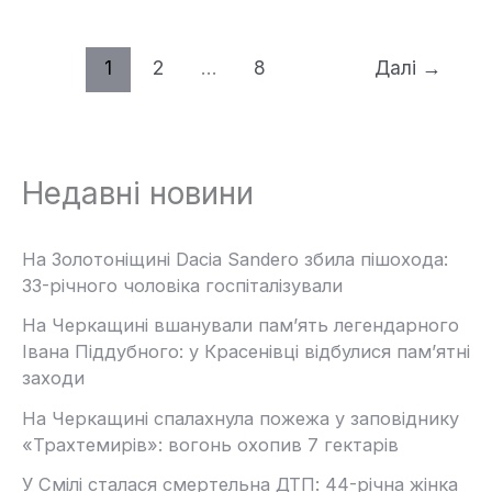
1
2
…
8
Далі
→
Недавні новини
На Золотоніщині Dacia Sandero збила пішохода:
33-річного чоловіка госпіталізували
На Черкащині вшанували пам’ять легендарного
Івана Піддубного: у Красенівці відбулися пам’ятні
заходи
На Черкащині спалахнула пожежа у заповіднику
«Трахтемирів»: вогонь охопив 7 гектарів
У Смілі сталася смертельна ДТП: 44-річна жінка