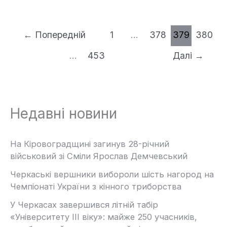
←
Попередній
1
…
378
379
380
…
453
Далі
→
Недавні новини
На Кіровоградщині загинув 28-річний
військовий зі Сміли Ярослав Демчевський
Черкаські вершники вибороли шість нагород на
Чемпіонаті України з кінного триборства
У Черкасах завершився літній табір
«Університету ІІІ віку»: майже 250 учасників,