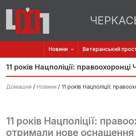
Перейти
до
ЧЕРКАС
вмісту
Новини
Ветеранський прост
11 років Нацполіції: правоохоронц
Домашня
Новини
11 років Нацполіції: право
11 років Нацполіції: прав
отримали нове оснащення 