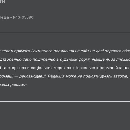
ги
медіа - R40-05580
тексті прямого і активного посилання на сайт не далі першого абза
ідтворенню і/або поширенню в будь-якій формі, інакше як за пись
ті та сторінках в соціальних мережах «Черкаська інформаційна п
формації — рекламодавці. Редакція може не поділяти думок авторів,
равах реклами.