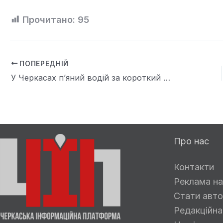
Прочитано:
95
ПОПЕРЕДНІЙ
У Черкасах п’яний водій за короткий час скоїв дві ДТП: рівень алкоголю перевищував норму більш ніж у шість разів
Про нас
Контакти
Реклама на
Стати авто
Редакційна