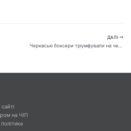
ДАЛІ
Черкаські боксери тріумфували на чемпіонаті України: шість медалей та «золото» для області
 сайті
ром на ЧІП
 політика