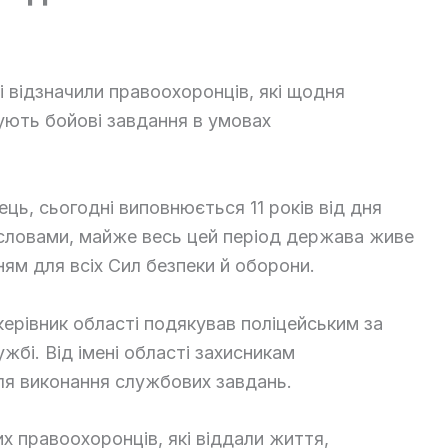
і відзначили правоохоронців, які щодня
ують бойові завдання в умовах
ць, сьогодні виповнюється 11 років від дня
о словами, майже весь цей період держава живе
ям для всіх Сил безпеки й оборони.
керівник області подякував поліцейським за
ужбі. Від імені області захисникам
ля виконання службових завдань.
х правоохоронців, які віддали життя,