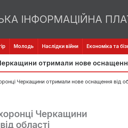
ЬКА ІНФОРМАЦІЙНА ПЛ
ір
Молодь
Наслідки війни
Економіка та біз
і Черкащини отримали нове оснащення
охоронці Черкащини отримали нове оснащення від о
оохоронці Черкащини
від області