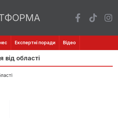
АТФОРМА
нес
Експертні поради
Відео
 від області
бласті