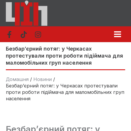
Перейти
до
вмісту
Безбар’єрний потяг: у Черкасах
протестували проти роботи підіймача для
маломобільних груп населення
Домашня
Новини
Безбар’єрний потяг: у Черкасах протестували
проти роботи підіймача для маломобільних груп
населення
Безбар’єрний потяг: у