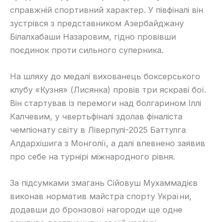
справжній спортивний характер. У півфіналі він
зустрівся з представником Азербайджану
Білалхабаши Назаровим, гідно провівши
поєдинок проти сильного суперника.
На шляху до медалі вихованець боксерського
клубу «Кузня» (Лисянка) провів три яскраві бої.
Він стартував із перемоги над болгарином Іллі
Калчевим, у чвертьфіналі здолав фіналіста
чемпіонату світу в Ліверпулі-2025 Баттулга
Алдархішига з Монголії, а далі впевнено заявив
про себе на турнірі міжнародного рівня.
За підсумками змагань Сійовуш Мухаммадієв
виконав норматив майстра спорту України,
додавши до бронзової нагороди ще одне