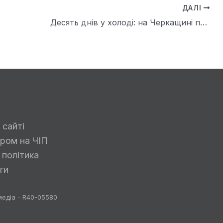
ДАЛІ
Десять днів у холоді: на Черкащині поліцейські врятували пенсіонера у безпорадному стані
 сайті
ром на ЧІП
 політика
ги
медіа - R40-05580