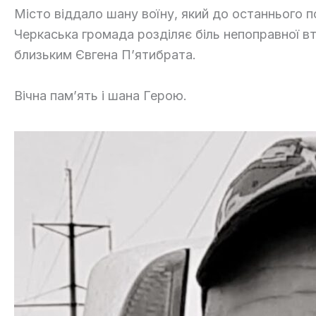
Місто віддало шану воїну, який до останнього по
Черкаська громада розділяє біль непоправної вт
близьким Євгена П’ятибрата.
Вічна пам’ять і шана Герою.