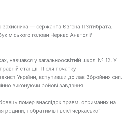
о захисника — сержанта Євгена П’ятибрата.
сбук міського голови Черкас Анатолій
ах, навчався у загальноосвітній школі № 12. У
авній станції. Після початку
захист України, вступивши до лав Збройних сил.
лінно виконуючи бойові завдання.
жбовець помер внаслідок травм, отриманих на
 родини, побратимів і всієї черкаської