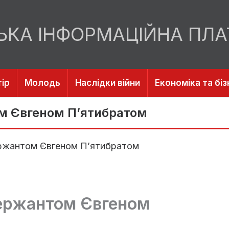
ЬКА ІНФОРМАЦІЙНА ПЛ
ір
Молодь
Наслідки війни
Економіка та біз
м Євгеном П’ятибратом
ержантом Євгеном П’ятибратом
сержантом Євгеном