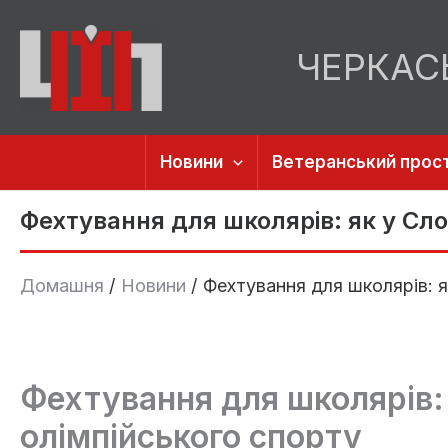
Перейти
до
ЧЕРКАС
вмісту
Новини
Ветеранський прост
Фехтування для школярів: як у Сло
Домашня
Новини
Фехтування для школярів: я
Фехтування для школярів: 
олімпійського спорту