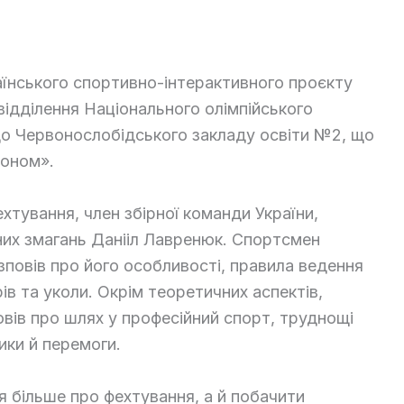
їнського спортивно-інтерактивного проєкту
відділення Національного олімпійського
 до Червонослобідського закладу освіти №2, що
іоном».
хтування, член збірної команди України,
них змагань Данііл Лавренюк. Спортсмен
зповів про його особливості, правила ведення
рів та уколи. Окрім теоретичних аспектів,
вів про шлях у професійний спорт, труднощі
ики й перемоги.
 більше про фехтування, а й побачити