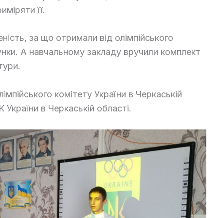
иміряти її.
еність, за що отримали від олімпійського
унки. А навчальному закладу вручили комплект
тури.
лімпійського комітету України в Черкаській
К України в Черкаській області.