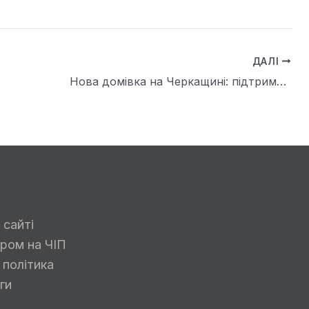
ДАЛІ
Нова домівка на Черкащині: підтримка ВПО в Гусаковому
 сайті
ром на ЧІП
 політика
ги