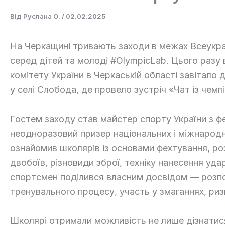
Від
Руслана О.
/
02.02.2025
На Черкащині тривають заходи в межах Всеукра
серед дітей та молоді #OlympicLab. Цього разу 
комітету України в Черкаській області завітало
у селі Слобода, де провело зустріч «Чат із чемп
Гостем заходу став майстер спорту України з фе
неодноразовий призер національних і міжнарод
ознайомив школярів із основами фехтування, ро
двобоїв, різновиди зброї, техніку нанесення уда
спортсмен поділився власним досвідом — розпо
тренувального процесу, участь у змаганнях, риз
Школярі отримали можливість не лише дізнатися