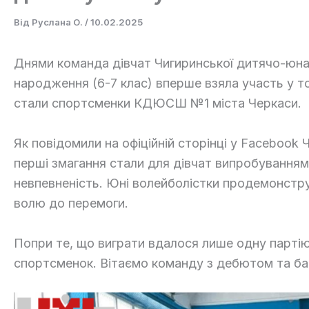
Від
Руслана О.
/
10.02.2025
Днями команда дівчат Чигиринської дитячо-юнац
народження (6-7 клас) вперше взяла участь у т
стали спортсменки КДЮСШ №1 міста Черкаси.
Як повідомили на офіційній сторінці у Facebook 
перші змагання стали для дівчат випробування
невпевненість. Юні волейболістки продемонстру
волю до перемоги.
Попри те, що виграти вдалося лише одну партію
спортсменок. Вітаємо команду з дебютом та баж