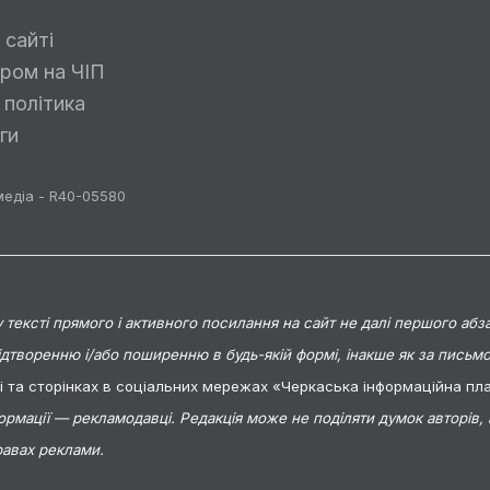
 сайті
ром на ЧІП
 політика
ги
медіа - R40-05580
тексті прямого і активного посилання на сайт не далі першого абза
ідтворенню і/або поширенню в будь-якій формі, інакше як за пись
ті та сторінках в соціальних мережах «Черкаська інформаційна п
формації — рекламодавці. Редакція може не поділяти думок авторів,
равах реклами.