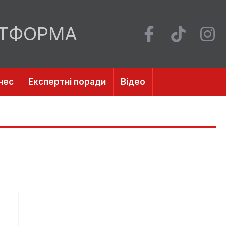
АТФОРМА
нес
Експертні поради
Відео