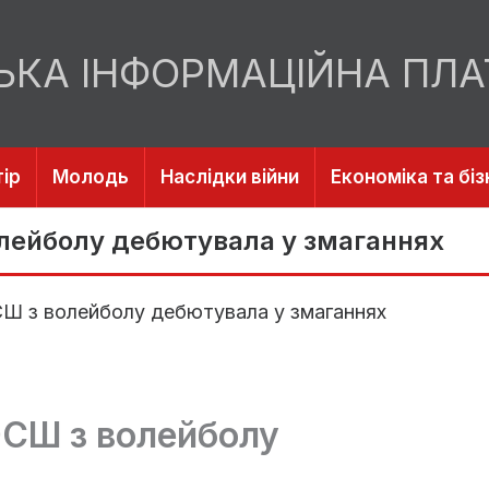
ЬКА ІНФОРМАЦІЙНА ПЛ
ір
Молодь
Наслідки війни
Економіка та біз
лейболу дебютувала у змаганнях
Ш з волейболу дебютувала у змаганнях
СШ з волейболу