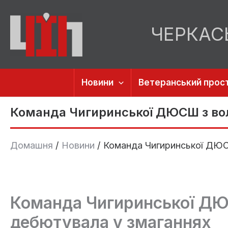
Перейти
до
ЧЕРКАС
вмісту
Новини
Ветеранський прост
Команда Чигиринської ДЮСШ з во
Домашня
Новини
Команда Чигиринської ДЮС
Команда Чигиринської ДЮ
дебютувала у змаганнях