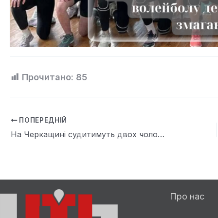
Прочитано:
85
ПОПЕРЕДНІЙ
На Черкащині судитимуть двох чоловіків за підпали релейних шаф на залізниці
Про нас