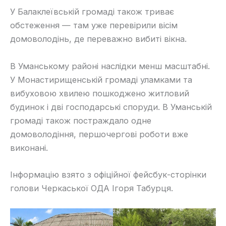
У Балаклеївській громаді також триває
обстеження — там уже перевірили вісім
домоволодінь, де переважно вибиті вікна.
В Уманському районі наслідки менш масштабні.
У Монастирищенській громаді уламками та
вибуховою хвилею пошкоджено житловий
будинок і дві господарські споруди. В Уманській
громаді також постраждало одне
домоволодіння, першочергові роботи вже
виконані.
Інформацію взято з офіційної фейсбук-сторінки
голови Черкаської ОДА Ігоря Табурця.