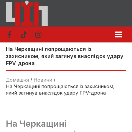
Перейти
до
вмісту
На Черкащині попрощаються із
захисником, який загинув внаслідок удару
FPV-дрона
Домашня
Новини
На Черкащині попрощаються із захисником,
який загинув внаслідок удару FPV-дрона
На Черкащині