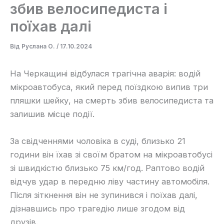
збив велосипедиста і
поїхав далі
Від
Руслана О.
/
17.10.2024
На Черкащині відбулася трагічна аварія: водій
мікроавтобуса, який перед поїздкою випив три
пляшки шейку, на смерть збив велосипедиста та
залишив місце події.
За свідченнями чоловіка в суді, близько 21
години він їхав зі своїм братом на мікроавтобусі
зі швидкістю близько 75 км/год. Раптово водій
відчув удар в передню ліву частину автомобіля.
Після зіткнення він не зупинився і поїхав далі,
дізнавшись про трагедію лише згодом від
друзів.