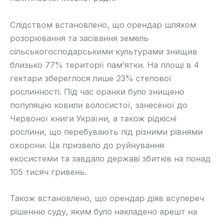
Слідством встановлено, що орендар шляхом
розорювання та засівання земель
сільськогосподарськими культурами знищив
близько 77% території пам’ятки. На площі в 4
гектари збереглося лише 23% степової
рослинності. Під час оранки було знищено
популяцію ковили волосистої, занесеної до
Червоної книги України, а також рідкісні
рослини, що перебувають під різними рівнями
охорони. Це призвело до руйнування
екосистеми та завдало державі збитків на понад
105 тисяч гривень.
Також встановлено, що орендар діяв всупереч
рішенню суду, яким було накладено арешт на