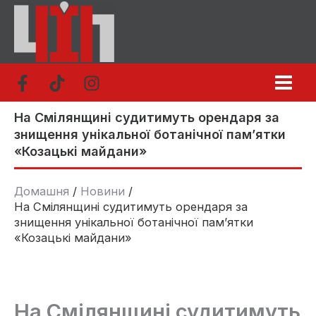
Перейти
до
вмісту
На Смілянщині судитимуть орендаря за
знищення унікальної ботанічної пам’ятки
«Козацькі майдани»
Домашня
Новини
На Смілянщині судитимуть орендаря за
знищення унікальної ботанічної пам’ятки
«Козацькі майдани»
На Смілянщині судитимуть