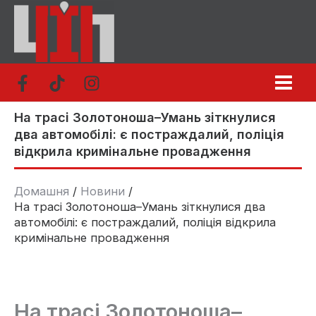
Перейти
до
вмісту
На трасі Золотоноша–Умань зіткнулися
два автомобілі: є постраждалий, поліція
відкрила кримінальне провадження
Домашня
Новини
На трасі Золотоноша–Умань зіткнулися два
автомобілі: є постраждалий, поліція відкрила
кримінальне провадження
На трасі Золотоноша–