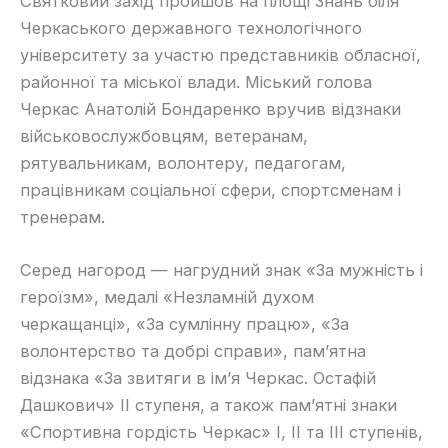
Святковий захід пройшов на площі Знань біля
Черкаського державного технологічного
університету за участю представників обласної,
районної та міської влади. Міський голова
Черкас Анатолій Бондаренко вручив відзнаки
військовослужбовцям, ветеранам,
рятувальникам, волонтеру, педагогам,
працівникам соціальної сфери, спортсменам і
тренерам.
Серед нагород — нагрудний знак «За мужність і
героїзм», медалі «Незламній духом
черкащанці», «За сумлінну працю», «За
волонтерство та добрі справи», пам’ятна
відзнака «За звитяги в ім’я Черкас. Остафій
Дашкович» ІІ ступеня, а також пам’ятні знаки
«Спортивна гордість Черкас» І, ІІ та ІІІ ступенів,