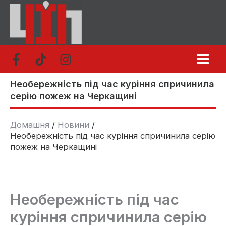
Перейти
до
вмісту
Необережність під час куріння спричинила
серію пожеж на Черкащині
Домашня
Новини
Необережність під час куріння спричинила серію
пожеж на Черкащині
Необережність під час
куріння спричинила серію