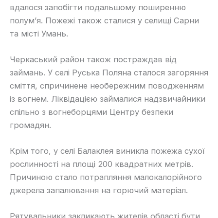
вдалося запобігти подальшому поширенню
полум’я. Пожежі також сталися у селищі Сарни
та місті Умань.
Черкаський район також постраждав від
займань. У селі Руська Поляна сталося загоряння
сміття, спричинене необережним поводженням
із вогнем. Ліквідацією займалися надзвичайники
спільно з вогнеборцями Центру безпеки
громадян.
Крім того, у селі Балаклея виникла пожежа сухої
рослинності на площі 200 квадратних метрів.
Причиною стало потрапляння малокалорійного
джерела запалювання на горючий матеріал.
Рятувальники закликають жителів області бути