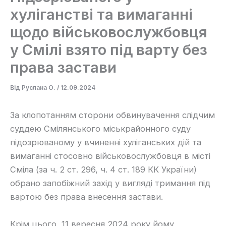
хуліганстві та вимаганні
щодо військовослужбовця
у Смілі взято під варту без
права застави
Від
Руслана О.
/
12.09.2024
За клопотанням сторони обвинувачення слідчим
суддею Смілянського міськрайонного суду
підозрюваному у вчиненні хуліганських дій та
вимаганні стосовно військовослужбовця в місті
Сміла (за ч. 2 ст. 296, ч. 4 ст. 189 КК України)
обрано запобіжний захід у вигляді тримання під
вартою без права внесення застави.
Крім цього, 11 вересня 2024 року йому