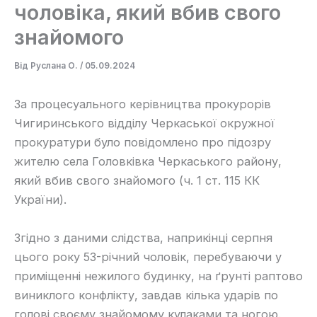
чоловіка, який вбив свого
знайомого
Від
Руслана О.
/
05.09.2024
За процесуального керівництва прокурорів
Чигиринського відділу Черкаської окружної
прокуратури було повідомлено про підозру
жителю села Головківка Черкаського району,
який вбив свого знайомого (ч. 1 ст. 115 КК
України).
Згідно з даними слідства, наприкінці серпня
цього року 53-річний чоловік, перебуваючи у
приміщенні нежилого будинку, на ґрунті раптово
виниклого конфлікту, завдав кілька ударів по
голові своєму знайомому кулаками та ногою.