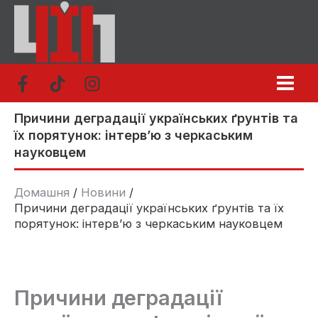
Перейти
до
вмісту
Причини деградації українських ґрунтів та
їх порятунок: інтерв’ю з черкаським
науковцем
Домашня
Новини
Причини деградації українських ґрунтів та їх
порятунок: інтерв’ю з черкаським науковцем
Причини деградації