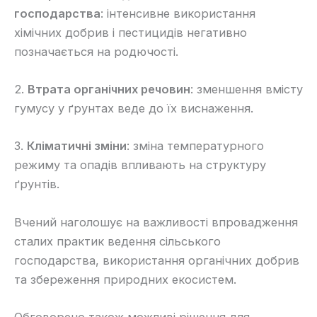
господарства
: інтенсивне використання
хімічних добрив і пестицидів негативно
позначається на родючості.
2.
Втрата органічних речовин
: зменшення вмісту
гумусу у ґрунтах веде до їх виснаження.
3.
Кліматичні зміни
: зміна температурного
режиму та опадів впливають на структуру
ґрунтів.
Вчений наголошує на важливості впровадження
сталих практик ведення сільського
господарства, використання органічних добрив
та збереження природних екосистем.
Обговорено також можливі рішення для