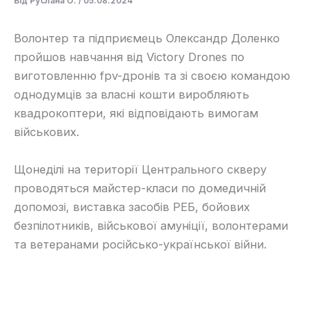
Від
Руслана О.
/
05.08.2024
Волонтер та підприємець Олександр Доленко
пройшов навчання від Victory Drones по
виготовленню fpv-дронів та зі своєю командою
однодумців за власні кошти виробляють
квадрокоптери, які відповідають вимогам
військових.
Щонеділі на території Центрального скверу
проводяться майстер-класи по домедичній
допомозі, виставка засобів РЕБ, бойових
безпілотників, військової амуніції, волонтерами
та ветеранами російсько-української війни.