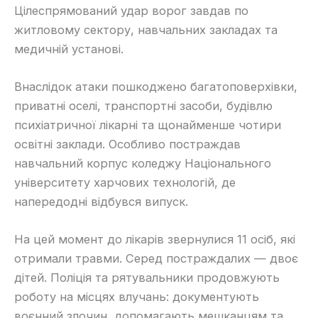
Цілеспрямований удар ворог завдав по
житловому сектору, навчальних закладах та
медичній установі.
Внаслідок атаки пошкоджено багатоповерхівки,
приватні оселі, транспортні засоби, будівлю
психіатричної лікарні та щонайменше чотири
освітні заклади. Особливо постраждав
навчальний корпус коледжу Національного
університету харчових технологій, де
напередодні відбувся випуск.
На цей момент до лікарів звернулися 11 осіб, які
отримали травми. Серед постраждалих — двоє
дітей. Поліція та рятувальники продовжують
роботу на місцях влучань: документують
воєнний злочин, допомагають мешканцям та