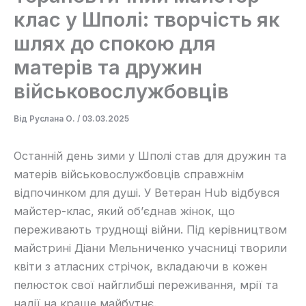
клас у Шполі: творчість як
шлях до спокою для
матерів та дружин
військовослужбовців
Від
Руслана О.
/
03.03.2025
Останній день зими у Шполі став для дружин та
матерів військовослужбовців справжнім
відпочинком для душі. У Ветеран Hub відбувся
майстер-клас, який об’єднав жінок, що
переживають труднощі війни. Під керівництвом
майстрині Діани Мельниченко учасниці творили
квіти з атласних стрічок, вкладаючи в кожен
пелюсток свої найглибші переживання, мрії та
надії на краще майбутнє.