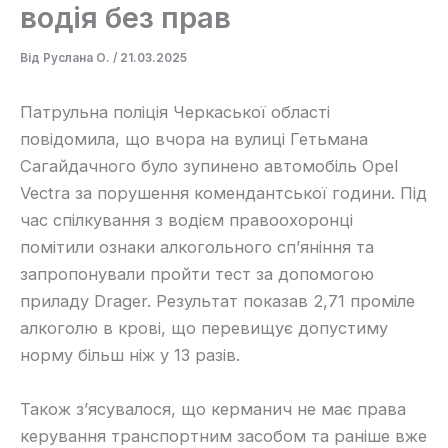
водія без прав
Від
Руслана О.
/
21.03.2025
Патрульна поліція Черкаської області
повідомила, що вчора на вулиці Гетьмана
Сагайдачного було зупинено автомобіль Opel
Vectra за порушення комендантської години. Під
час спілкування з водієм правоохоронці
помітили ознаки алкогольного сп’яніння та
запропонували пройти тест за допомогою
приладу Drager. Результат показав 2,71 проміле
алкоголю в крові, що перевищує допустиму
норму більш ніж у 13 разів.
Також з’ясувалося, що керманич не має права
керування транспортним засобом та раніше вже