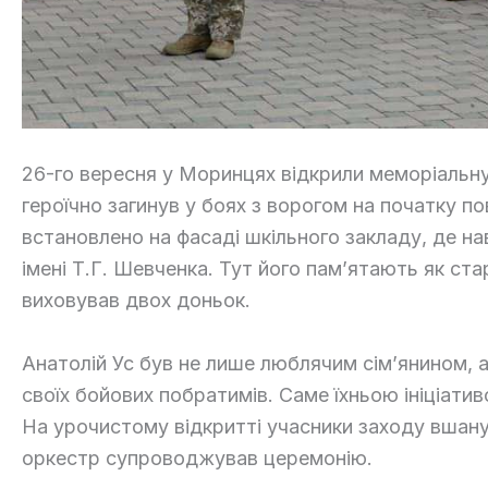
26-го вересня у Моринцях відкрили меморіальн
героїчно загинув у боях з ворогом на початку 
встановлено на фасаді шкільного закладу, де н
імені Т.Г. Шевченка. Тут його пам’ятають як ст
виховував двох доньок.
Анатолій Ус був не лише люблячим сім’янином, 
своїх бойових побратимів. Саме їхньою ініціат
На урочистому відкритті учасники заходу вшану
оркестр супроводжував церемонію.