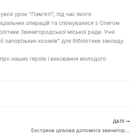
увся урок “Пам’яті”, під час якого
еціальних операцій та спілкувалися з Олегом
літики Звенигородської міської ради. Учні
 запорізьких козаків” для бібліотеки закладу.
 про наших героїв і виховання молодого
ДАЛІ
Екстрена цільова допомога звенигородським бійцям ТРО під Кураховим