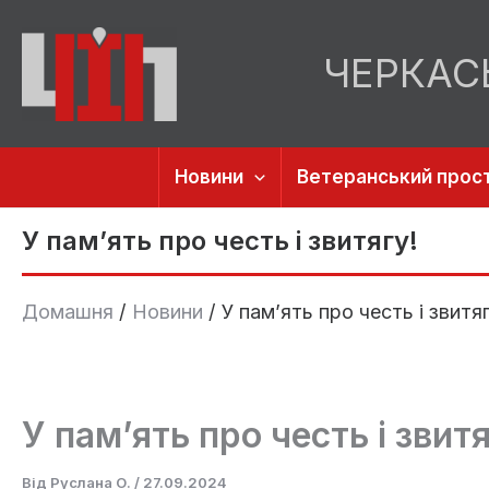
Перейти
до
ЧЕРКАС
вмісту
Новини
Ветеранський прост
У пам’ять про честь і звитягу!
Домашня
Новини
У пам’ять про честь і звитяг
У пам’ять про честь і звитя
Від
Руслана О.
/
27.09.2024