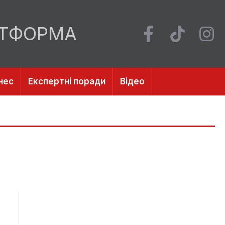
АТФОРМА
нес
Експертні поради
Відео