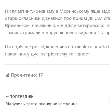
Після мітингу-реквієму в Моринському ліцеї відб
старшокласники дізналися про бойові дії Сил сп
Єременком, начальником відділу ветеранської по
також отримали в дарунок повне видання “Історії
Ця подія ще раз підкреслила важливість пам’яті
покоління у дусі патріотизму та гідності.
Прочитано:
17
ПОПЕРЕДНІЙ
Відбулось третє пленарне засідання 27 сесії Звенигородської міської ради восьмого скликання