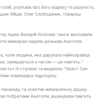
олій, розповів про його відвагу та рішучість,
ших бійців. Олег Слободяник, товариш
ор ліцею Валерій Колісник також висловили
ити меморіал надали донькам Анатолія.
о, коли людина, яка дарувала найяскравіші
 нас залишається з часом — це пам’ять.”
ість» III ступеня та медаллю “Хрест Сил
упник командира підрозділу.
 панахиду та освятив меморіальну дошку.
ойові побратими Анатолія, вшанували пам’ять