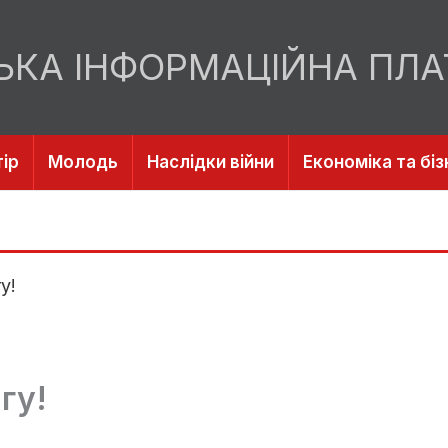
ЬКА ІНФОРМАЦІЙНА ПЛ
ір
Молодь
Наслідки війни
Економіка та біз
у!
гу!