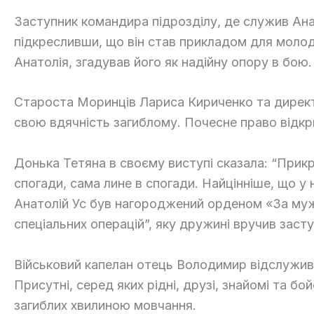
Заступник командира підрозділу, де служив Анат
підкресливши, що він став прикладом для молод
Анатолія, згадував його як надійну опору в бою.
Староста Моринців Лариса Кириченко та директ
свою вдячність загиблому. Почесне право відкр
Донька Тетяна в своєму виступі сказала: “Прикр
спогади, сама лине в спогади. Найцінніше, що у
Анатолій Ус був нагороджений орденом «За мужн
спеціальних операцій”, яку дружині вручив заст
Військовий капелан отець Володимир відслужив
Присутні, серед яких рідні, друзі, знайомі та б
загиблих хвилиною мовчання.