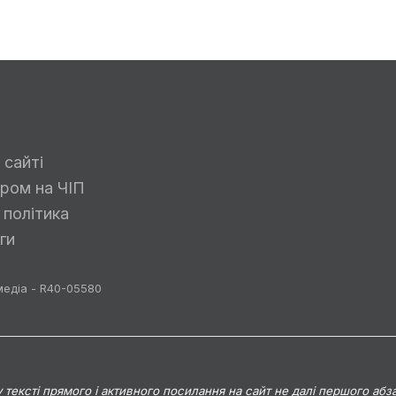
 сайті
ром на ЧІП
 політика
ги
медіа - R40-05580
тексті прямого і активного посилання на сайт не далі першого абза