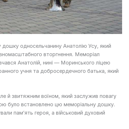
у дошку односельчанину Анатолію Усу, який
повномасштабного вторгнення. Меморіал
авчався Анатолій, нині — Моринського ліцею
аранного учня та добросердечного батька, який
але й звитяжним воїном, який заслужив повагу
ивою було встановлено цю меморіальну дошку.
вали пам’ять героя, а військовий духовий