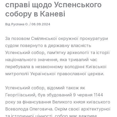
справі щодо Успенського
собору в Каневі
Від
Руслана О.
/
06.09.2024
За позовом Смілянської окружної прокуратури
судом повернуто в державну власність
Успенський собор, пам’ятку археології та історії
національного значення, яка тривалий час
перебувала в незаконному володінні Київської
митрополії Української православної церкви.
Успенський собор, відомий також як
Георгіївський, був збудований 9 червня 1144
року за фінансування Великого князя київського
Всеволода Олеговича. Окрім своєї архітектурної
та історичної цінності, собор має важливе