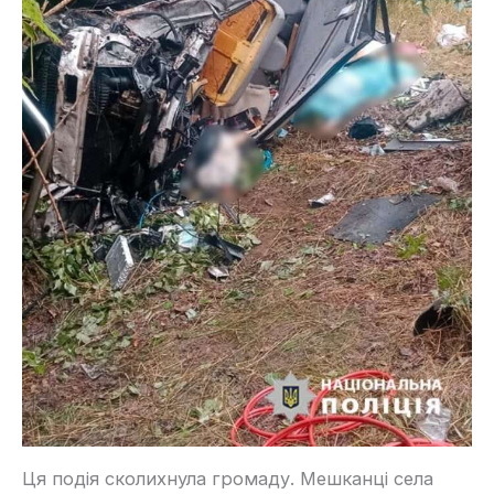
Ця подія сколихнула громаду. Мешканці села