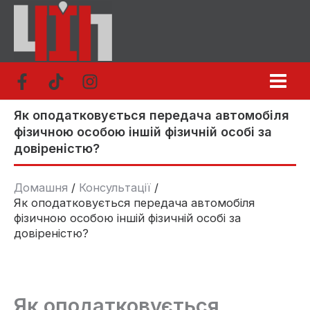
Перейти
до
вмісту
Як оподатковується передача автомобіля
фізичною особою іншій фізичній особі за
довіреністю?
Домашня
Консультації
Як оподатковується передача автомобіля
фізичною особою іншій фізичній особі за
довіреністю?
Як оподатковується