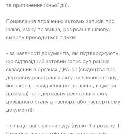
та припинення їхньої дії).
​Поновлення втрачених актових записів про
шлюб, зміну прізвища, розірвання шлюбу,
смерть проводиться тільки:
​- за наявності документів, які підтверджують,
що відповідний актовий запис був раніше
складений в органах ДРАЦС (свідоцтва про
державну реєстрацію акту цивільного стану,
його копії, засвідченої нотаріально, відмітки
(штампа) про державну реєстрацію акту
цивільного стану в паспорті або паспортному
документі);
-​ на підставі рішення суду (пункт 3.5 розділу ІІІ
Правилвнесення змін до актових записів