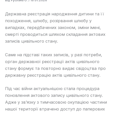
Від
Руслана О.
/
19.01.2026
​Державна реєстрація народження дитини та її
походження, шлюбу, розірвання шлюбу у
випадках, передбачених законом, зміни імені,
смерті проводиться шляхом складання актових
записів цивільного стану.
​Саме на підставі таких записів, у разі потреби,
орган державної реєстрації актів цивільного
стану формує та повторно видає свідоцтва про
державну реєстрацію актів цивільного стану.
​Під час війни актуальнішою стала процедура
поновлення актового запису цивільного стану. ​
Адже у зв’язку з тимчасовою окупацією частини
нашої території втрачено доступ до паперових