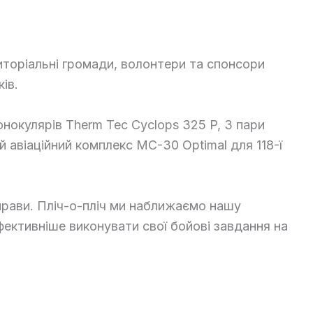
иторіальні громади, волонтери та спонсори
ів.
нокулярів Therm Tec Cyclops 325 P, 3 пари
 авіаційний комплекс МС-30 Optimal для 118-ї
справи. Пліч-о-пліч ми наближаємо нашу
фективніше виконувати свої бойові завдання на