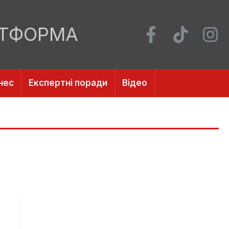
АТФОРМА
нес
Експертні поради
Відео