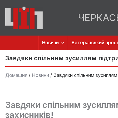
Перейти
до
ЧЕРКАС
вмісту
Новини
Ветеранський прост
Завдяки спільним зусиллям підтр
Домашня
Новини
Завдяки спільним зусиллям
Завдяки спільним зусилл
захисників!