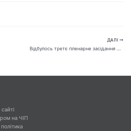
ДАЛІ
Відбулось третє пленарне засідання 27 сесії Звенигородської міської ради восьмого скликання
 сайті
ром на ЧІП
 політика