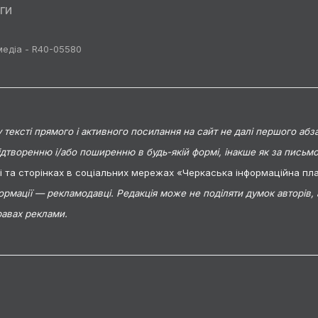
ги
медіа - R40-05580
тексті прямого і активного посилання на сайт не далі першого абза
ідтворенню і/або поширенню в будь-якій формі, інакше як за пись
ті та сторінках в соціальних мережах «Черкаська інформаційна п
формації — рекламодавці. Редакція може не поділяти думок авторів,
равах реклами.