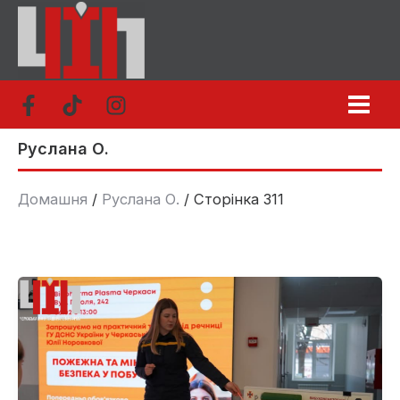
Перейти
до
вмісту
Руслана О.
Домашня
Руслана О.
Сторінка 311