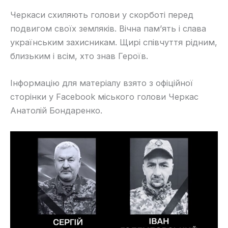
Черкаси схиляють голови у скорботі перед
подвигом своїх земляків. Вічна пам’ять і слава
українським захисникам. Щирі співчуття рідним,
близьким і всім, хто знав Героїв.
Інформацію для матеріалу взято з офіційної
сторінки у Facebook міського голови Черкас
Анатолій Бондаренко.