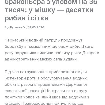
браконьєра з уловом на 36
тисяч: у мішку — десятки
рибин і сітки
Від
Руслана О.
/
18.05.2026
Черкаський водний патруль продовжує
боротьбу з незаконним виловом риби. Цього
разу порушника виявили поблизу річки Дніпро в
адміністративних межах села Худяки.
Під час патрулювання прибережної смуги
інспектори роти з обслуговування водних
об’єктів разом із працівниками Державної
екологічної інспекції Центрального округу
помітили чоловіка, який ішов від водойми з
мішком. Правоохоронці припустили, що