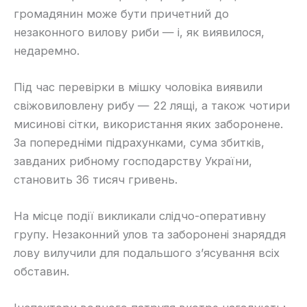
громадянин може бути причетний до
незаконного вилову риби — і, як виявилося,
недаремно.
Під час перевірки в мішку чоловіка виявили
свіжовиловлену рибу — 22 лящі, а також чотири
мисинові сітки, використання яких заборонене.
За попередніми підрахунками, сума збитків,
завданих рибному господарству України,
становить 36 тисяч гривень.
На місце події викликали слідчо-оперативну
групу. Незаконний улов та заборонені знаряддя
лову вилучили для подальшого з’ясування всіх
обставин.