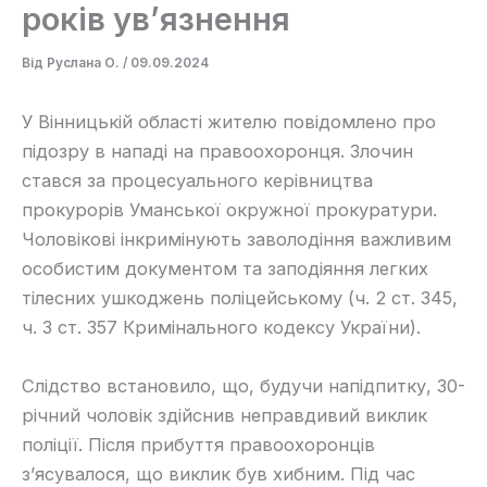
років ув’язнення
Від
Руслана О.
/
09.09.2024
У Вінницькій області жителю повідомлено про
підозру в нападі на правоохоронця. Злочин
стався за процесуального керівництва
прокурорів Уманської окружної прокуратури.
Чоловікові інкримінують заволодіння важливим
особистим документом та заподіяння легких
тілесних ушкоджень поліцейському (ч. 2 ст. 345,
ч. 3 ст. 357 Кримінального кодексу України).
Слідство встановило, що, будучи напідпитку, 30-
річний чоловік здійснив неправдивий виклик
поліції. Після прибуття правоохоронців
з’ясувалося, що виклик був хибним. Під час