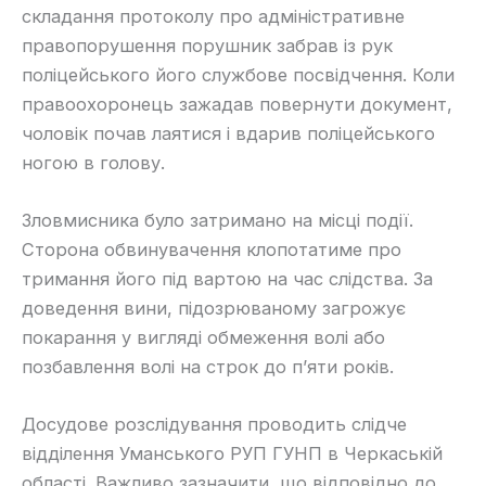
складання протоколу про адміністративне
правопорушення порушник забрав із рук
поліцейського його службове посвідчення. Коли
правоохоронець зажадав повернути документ,
чоловік почав лаятися і вдарив поліцейського
ногою в голову.
Зловмисника було затримано на місці події.
Сторона обвинувачення клопотатиме про
тримання його під вартою на час слідства. За
доведення вини, підозрюваному загрожує
покарання у вигляді обмеження волі або
позбавлення волі на строк до п’яти років.
Досудове розслідування проводить слідче
відділення Уманського РУП ГУНП в Черкаській
області. Важливо зазначити, що відповідно до